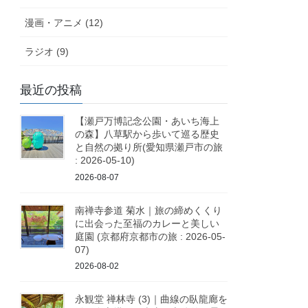
漫画・アニメ (12)
ラジオ (9)
最近の投稿
【瀬戸万博記念公園・あいち海上
の森】八草駅から歩いて巡る歴史
と自然の拠り所(愛知県瀬戸市の旅
: 2026-05-10)
2026-08-07
南禅寺参道 菊水｜旅の締めくくり
に出会った至福のカレーと美しい
庭園 (京都府京都市の旅 : 2026-05-
07)
2026-08-02
永観堂 禅林寺 (3)｜曲線の臥龍廊を