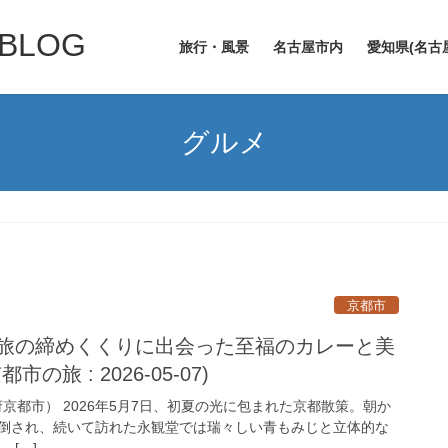
LOG
旅行・風景
名古屋市内
愛知県(名古
グルメ
京都市
｜旅の締めくくりに出会った至福のカレーと美
の旅 : 2026-05-07)
都市） 2026年5月7日、初夏の光に包まれた京都散策。朝か
倒され、続いて訪れた永観堂では瑞々しい青もみじと立体的な
 […]