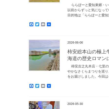
ららぽーと愛知東郷・いこ
以前からずっと気になって
目的地は「ららぽーと愛知東
F
T
E
共
a
w
m
有
c
i
a
e
t
i
b
t
l
2026-06-06
o
e
o
r
柿安総本山の極上
k
海道の歴史ロマンに浸る
柿安吉之丸本店・七里の渡
やかなさくらまつりを巡り
をお届けしました。今回はそ
F
T
E
共
a
w
m
有
c
i
a
e
t
i
b
t
l
2026-05-30
o
e