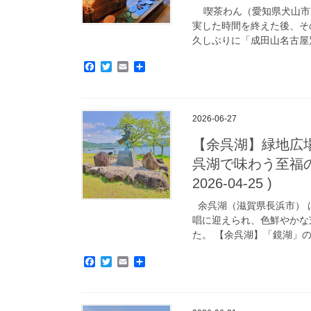
喫茶わん（愛知県犬山市） 
実した時間を終えた後、そ
久しぶりに「成田山名古屋別
F
T
E
共
a
w
m
有
c
i
a
e
t
i
b
t
l
2026-06-27
o
e
o
r
【余呉湖】緑地広
k
呉湖で味わう至福の
2026-04-25 )
余呉湖（滋賀県長浜市） 
唱に迎えられ、色鮮やかな
た。 【余呉湖】「鏡湖」の
F
T
E
共
a
w
m
有
c
i
a
e
t
i
b
t
l