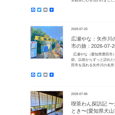
F
T
E
共
a
w
m
有
c
i
a
e
t
i
b
t
l
2026-07-20
o
e
o
r
広瀬やな：矢作川
k
市の旅 : 2026-07-2
広瀬やな（愛知県豊田市）
節。以前からずっと訪れた
田市を流れる矢作川の名所と
F
T
E
共
a
w
m
有
c
i
a
e
t
i
b
t
l
2026-07-06
o
e
o
r
喫茶わん探訪記 
k
とき〜(愛知県犬山市の旅