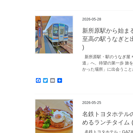
a
w
m
有
c
i
a
e
t
i
b
t
l
2026-05-28
o
e
o
r
新所原駅から始ま
k
至高の駅うなぎと出発の
)
新所原駅・駅のうなぎ屋 
道」へ、待望の第一歩 旅
かった場所」に出会うことが
F
T
E
共
a
w
m
有
c
i
a
e
t
i
b
t
l
2026-05-25
o
e
o
r
名鉄トヨタホテル
k
めるランチタイム ( 愛
名鉄トヨタホテル・GAZ