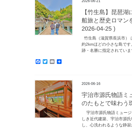
2026-06-21
o
e
o
r
【竹生島】琵琶湖
k
船旅と歴史ロマンを
2026-04-25 )
竹生島（滋賀県長浜市） 
約2kmほどの小さな島で
跡・名勝に指定されています
F
T
E
共
a
w
m
有
c
i
a
e
t
i
b
t
l
2026-06-16
o
e
o
r
宇治市源氏物語ミ
k
のたもとで味わう珠玉の
宇治市源氏物語ミュージア
しき近代建築、宇治市源氏
し、心洗われるような静寂が