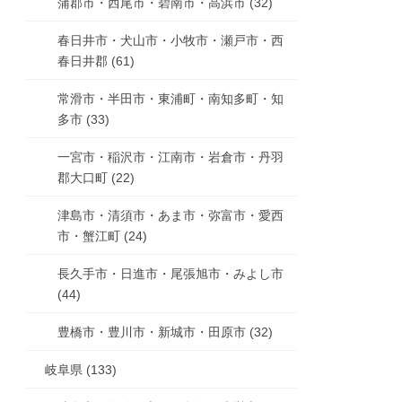
蒲郡市・西尾市・碧南市・高浜市 (32)
春日井市・犬山市・小牧市・瀬戸市・西
春日井郡 (61)
常滑市・半田市・東浦町・南知多町・知
多市 (33)
一宮市・稲沢市・江南市・岩倉市・丹羽
郡大口町 (22)
津島市・清須市・あま市・弥富市・愛西
市・蟹江町 (24)
長久手市・日進市・尾張旭市・みよし市
(44)
豊橋市・豊川市・新城市・田原市 (32)
岐阜県 (133)