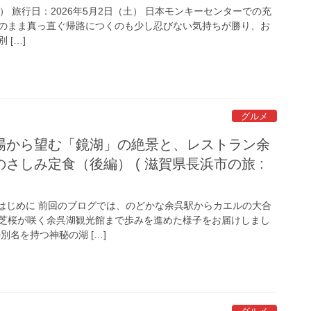
旅行日：2026年5月2日（土） 日本モンキーセンターでの充
のまま真っ直ぐ帰路につくのも少し忍びない気持ちが勝り、お
 […]
グルメ
場から望む「鏡湖」の絶景と、レストラン余
さしみ定食（後編） ( 滋賀県長浜市の旅 :
はじめに 前回のブログでは、のどかな余呉駅からカエルの大合
芝桜が咲く余呉湖観光館まで歩みを進めた様子をお届けしまし
別名を持つ神秘の湖 […]