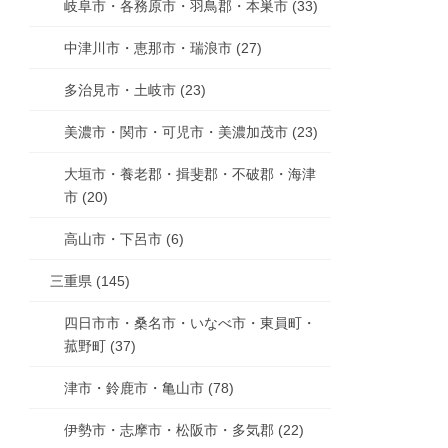
岐阜市・各務原市・羽鳥郡・本巣市 (33)
中津川市・恵那市・瑞浪市 (27)
多治見市・土岐市 (23)
美濃市・関市・可児市・美濃加茂市 (23)
大垣市・養老郡・揖斐郡・不破郡・海津
市 (20)
高山市・下呂市 (6)
三重県 (145)
四日市市・桑名市・いなべ市・東員町・
菰野町 (37)
津市・鈴鹿市・亀山市 (78)
伊勢市・志摩市・松阪市・多気郡 (22)