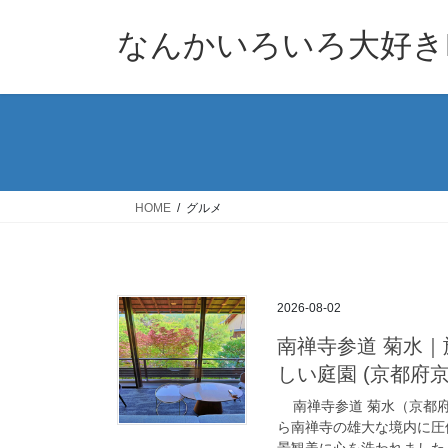
コ
ナ
ン
ビ
なんかいろいろ大好きB
テ
ゲ
ン
ー
ツ
シ
へ
ョ
ス
ン
キ
に
ッ
移
HOME
グルメ
プ
動
2026-08-02
南禅寺参道 菊水
しい庭園 (京都府京都市
南禅寺参道 菊水（京都府京
ら南禅寺の雄大な境内に圧
景観美に心を洗われました。