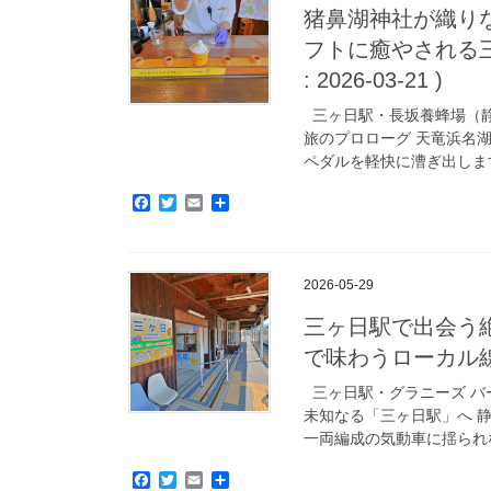
o
r
猪鼻湖神社が織り
k
フトに癒やされる三
: 2026-03-21 )
三ヶ日駅・長坂養蜂場（静
旅のプロローグ 天竜浜名
ペダルを軽快に漕ぎ出します
F
T
E
共
a
w
m
有
c
i
a
e
t
i
b
t
l
2026-05-29
o
e
o
r
三ヶ日駅で出会う
k
で味わうローカル線の旅
三ヶ日駅・グラニーズ バ
未知なる「三ヶ日駅」へ 
一両編成の気動車に揺られな
F
T
E
共