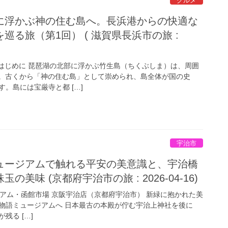
グルメ
に浮かぶ神の住む島へ。長浜港からの快適な
巡る旅（第1回） ( 滋賀県長浜市の旅 :
はじめに 琵琶湖の北部に浮かぶ竹生島（ちくぶしま）は、周囲
す。古くから「神の住む島」として崇められ、島全体が国の史
。島には宝厳寺と都 […]
宇治市
ュージアムで触れる平安の美意識と、宇治橋
美味 (京都府宇治市の旅 : 2026-04-16)
ム・函館市場 京阪宇治店（京都府宇治市） 新緑に抱かれた美
物語ミュージアムへ 日本最古の本殿が佇む宇治上神社を後に
残る […]