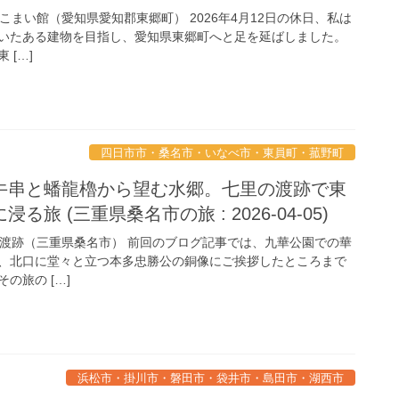
まい館（愛知県愛知郡東郷町） 2026年4月12日の休日、私は
いたある建物を目指し、愛知県東郷町へと足を延ばしました。
 […]
四日市市・桑名市・いなべ市・東員町・菰野町
牛串と蟠龍櫓から望む水郷。七里の渡跡で東
旅 (三重県桑名市の旅 : 2026-04-05)
跡（三重県桑名市） 前回のブログ記事では、九華公園での華
、北口に堂々と立つ本多忠勝公の銅像にご挨拶したところまで
の旅の […]
浜松市・掛川市・磐田市・袋井市・島田市・湖西市