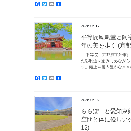
F
T
E
共
a
w
m
有
c
i
a
e
t
i
b
t
l
2026-06-12
o
e
o
r
平等院鳳凰堂と阿
k
年の美を歩く (京都府宇
平等院（京都府宇治市） 
た砂利道を踏みしめながら
す。頭上を覆う豊かな木々の
F
T
E
共
a
w
m
有
c
i
a
e
t
i
b
t
l
2026-06-07
o
e
o
r
ららぽーと愛知東
k
空間と体に優しい発酵
12)