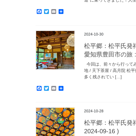
F
T
E
共
a
w
m
有
c
i
a
e
t
i
b
t
l
2024-10-30
o
e
o
r
松平郷：松平氏発祥の地
k
愛知県豊田市の旅 : 20
今回は、前々から行ってみた
地 / 天下茶屋 / 高月
多く残されてい […]
F
T
E
共
a
w
m
有
c
i
a
e
t
i
b
t
l
2024-10-28
o
e
o
r
松平郷：松平氏発祥の
k
2024-09-16 )