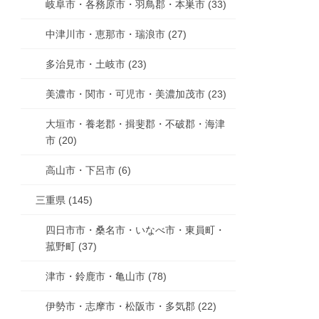
岐阜市・各務原市・羽鳥郡・本巣市 (33)
中津川市・恵那市・瑞浪市 (27)
多治見市・土岐市 (23)
美濃市・関市・可児市・美濃加茂市 (23)
大垣市・養老郡・揖斐郡・不破郡・海津
市 (20)
高山市・下呂市 (6)
三重県 (145)
四日市市・桑名市・いなべ市・東員町・
菰野町 (37)
津市・鈴鹿市・亀山市 (78)
伊勢市・志摩市・松阪市・多気郡 (22)