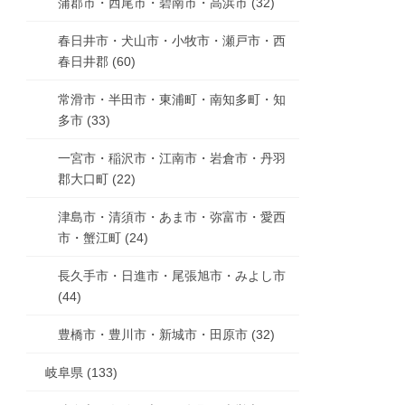
蒲郡市・西尾市・碧南市・高浜市 (32)
春日井市・犬山市・小牧市・瀬戸市・西
春日井郡 (60)
常滑市・半田市・東浦町・南知多町・知
多市 (33)
一宮市・稲沢市・江南市・岩倉市・丹羽
郡大口町 (22)
津島市・清須市・あま市・弥富市・愛西
市・蟹江町 (24)
長久手市・日進市・尾張旭市・みよし市
(44)
豊橋市・豊川市・新城市・田原市 (32)
岐阜県 (133)