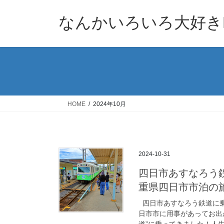
コ
ナ
ン
ビ
なんかいろいろ大好きB
テ
ゲ
ン
ー
ツ
シ
へ
ョ
ス
ン
キ
に
ッ
移
HOME
2024年10月
プ
動
2024-10-31
四日市あすなろう鉄
重県四日市市泊の旅 : 2
四日市あすなろう鉄道に乗っ
日市市に用事があってお出
道”に乗ってきました！人生初