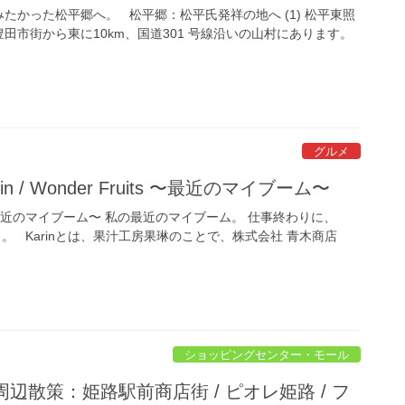
かった松平郷へ。 松平郷：松平氏発祥の地へ (1) 松平東照
豊田市街から東に10km、国道301 号線沿いの山村にあります。
グルメ
 / Wonder Fruits 〜最近のマイブーム〜
〜最近のマイブーム〜 私の最近のマイブーム。 仕事終わりに、
と。 Karinとは、果汁工房果琳のことで、株式会社 青木商店
ショッピングセンター・モール
駅周辺散策：姫路駅前商店街 / ピオレ姫路 / フ