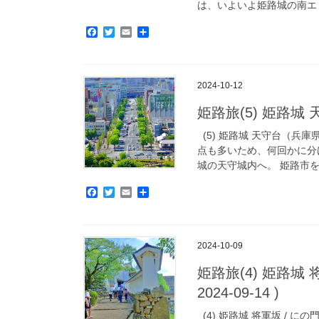
は、いよいよ姫路城の南エリ
F
T
E
共
a
w
m
有
c
i
a
e
t
i
b
t
l
2024-10-12
o
e
o
r
姫路旅(5) 姫路城 天
k
(5) 姫路城 天守台（兵
点も多いため、何回かに分
城の天守城内へ。 姫路市を初
F
T
E
共
a
w
m
有
c
i
a
e
t
i
b
t
l
2024-10-09
o
e
o
r
姫路旅(4) 姫路城 
k
2024-09-14 )
(4) 姫路城 将軍坂 / 