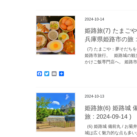
a
w
m
有
c
i
a
e
t
i
b
t
l
2024-10-14
o
e
o
r
姫路旅(7) たま
k
兵庫県姫路市の旅 : 20
(7) たまごや：夢そだ
姫路市旅行。 姫路城の観
かけご飯専門店へ。 姫路市 
F
T
E
共
a
w
m
有
c
i
a
e
t
i
b
t
l
2024-10-13
o
e
o
r
姫路旅(6) 姫路城 
k
旅 : 2024-09-14 )
(6) 姫路城 備前丸 / 
城は広く魅力的な点も多い