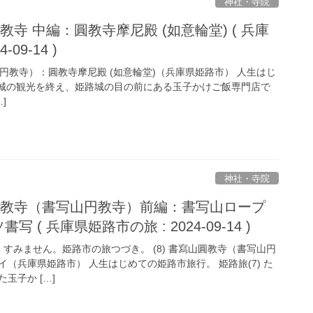
神社・寺院
圓教寺 中編：圓教寺摩尼殿 (如意輪堂) ( 兵庫
09-14 )
山円教寺）：圓教寺摩尼殿 (如意輪堂)（兵庫県姫路市） 人生はじ
城の観光を終え、姫路城の目の前にある玉子かけご飯専門店で
]
神社・寺院
山圓教寺（書写山円教寺）前編：書写山ロープ
写 ( 兵庫県姫路市の旅 : 2024-09-14 )
すみません。姫路市の旅つづき。 (8) 書寫山圓教寺（書写山円
（兵庫県姫路市） 人生はじめての姫路市旅行。 姫路旅(7) た
玉子か […]