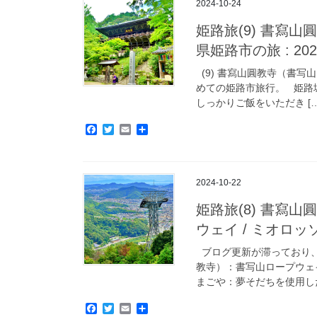
2024-10-24
o
e
o
r
姫路旅(9) 書寫山
k
県姫路市の旅 : 2024-
(9) 書寫山圓教寺（書写
めての姫路市旅行。 姫路
しっかりご飯をいただき […
F
T
E
共
a
w
m
有
c
i
a
e
t
i
b
t
l
2024-10-22
o
e
o
r
姫路旅(8) 書寫
k
ウェイ / ミオロッソ書
ブログ更新が滞っており、
教寺）：書写山ロープウェイ
まごや：夢そだちを使用した
F
T
E
共