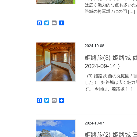
は広く魅力的な点も多いた
路城の将軍坂 / にの門 […]
F
T
E
共
a
w
m
有
c
i
a
e
t
i
b
t
l
2024-10-08
o
e
o
r
姫路旅(3) 姫路城 
k
2024-09-14 )
(3) 姫路城 西の丸庭園
した！ 姫路城は広く魅力
す。 今回は、姫路城 […]
F
T
E
共
a
w
m
有
c
i
a
e
t
i
b
t
l
2024-10-07
o
e
o
r
姫路旅(2) 姫路城 
k