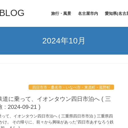
LOG
旅行・風景
名古屋市内
愛知県(名古
2024年10月
四日市市・桑名市・いなべ市・東員町・菰野町
道に乗って、イオンタウン四日市泊へ ( 三
024-09-21 )
て、イオンタウン四日市泊へ ( 三重県四日市市泊 ) 三重県四
かけ。 その帰りに、前々から興味があった”四日市あすなろう鉄
。 & […]