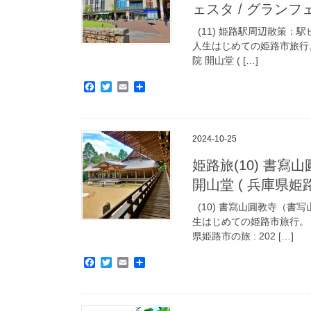
ェスタ / グランフェス
(11) 姫路駅周辺散策：駅
人生はじめての姫路市旅行。
院 開山堂 ( […]
F
T
E
共
a
w
m
有
c
i
a
e
t
i
b
t
l
2024-10-25
o
e
o
r
姫路旅(10) 書
k
開山堂 ( 兵庫県姫路市の
(10) 書寫山圓教寺（書
生はじめての姫路市旅行。 姫
県姫路市の旅 : 202 […]
F
T
E
共
a
w
m
有
c
i
a
e
t
i
b
t
l