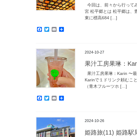
今回は、前々から行ってみた
宮 松平郷とは 松平郷は、
東に標高684 […]
F
T
E
共
a
w
m
有
c
i
a
e
t
i
b
t
l
2024-10-27
o
e
o
r
果汁工房果琳：Karin
k
果汁工房果琳：Karin 
Karinで１ドリンク頼むこ
（青木フルーツホ […]
F
T
E
共
a
w
m
有
c
i
a
e
t
i
b
t
l
2024-10-26
o
e
o
r
姫路旅(11) 姫路
k