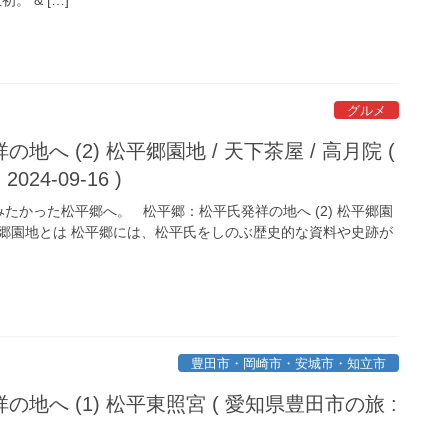
グルメ
へ (2) 松平郷園地 / 天下茶屋 / 高月院 (
24-09-16 )
かった松平郷へ。 松平郷：松平氏発祥の地へ (2) 松平郷園
院 松平郷園地とは 松平郷には、松平氏をしのぶ歴史的な資料や史跡が
豊田市・岡崎市・安城市・知立市
地へ (1) 松平東照宮 ( 愛知県豊田市の旅 :