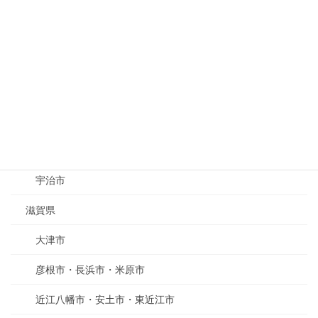
名張市・伊賀市
静岡県
浜松市・掛川市・磐田市・袋井市・島田市・湖西市
静岡市・清水市・焼津市・藤枝市
京都府
京都市
宇治市
滋賀県
大津市
彦根市・長浜市・米原市
近江八幡市・安土市・東近江市