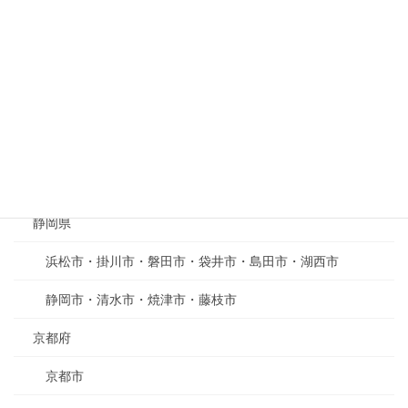
三重県
四日市市・桑名市・いなべ市・東員町・菰野町
津市・鈴鹿市・亀山市
伊勢市・志摩市・松阪市・多気郡
名張市・伊賀市
静岡県
浜松市・掛川市・磐田市・袋井市・島田市・湖西市
静岡市・清水市・焼津市・藤枝市
京都府
京都市