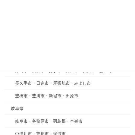
刈谷市・東海市・大府市・豊明市・東郷町
蒲郡市・西尾市・碧南市・高浜市
春日井市・犬山市・小牧市・瀬戸市・西春日井郡
常滑市・半田市・東浦町・南知多町・知多市
一宮市・稲沢市・江南市・岩倉市・丹羽郡大口町
津島市・清須市・あま市・弥富市・愛西市・蟹江町
長久手市・日進市・尾張旭市・みよし市
豊橋市・豊川市・新城市・田原市
岐阜県
岐阜市・各務原市・羽鳥郡・本巣市
中津川市・恵那市・瑞浪市