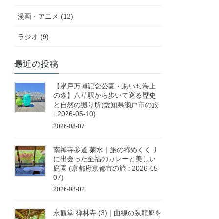
漫画・アニメ (12)
ラジオ (9)
最近の投稿
【瀬戸万博記念公園・あいち海上
の森】八草駅から歩いて巡る歴史
と自然の拠り所(愛知県瀬戸市の旅
: 2026-05-10)
2026-08-07
南禅寺参道 菊水｜旅の締めくくり
に出会った至福のカレーと美しい
庭園 (京都府京都市の旅 : 2026-05-
07)
2026-08-02
永観堂 禅林寺 (3)｜曲線の臥龍廊を