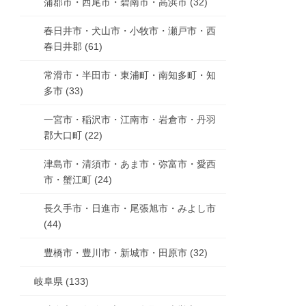
蒲郡市・西尾市・碧南市・高浜市 (32)
春日井市・犬山市・小牧市・瀬戸市・西
春日井郡 (61)
常滑市・半田市・東浦町・南知多町・知
多市 (33)
一宮市・稲沢市・江南市・岩倉市・丹羽
郡大口町 (22)
津島市・清須市・あま市・弥富市・愛西
市・蟹江町 (24)
長久手市・日進市・尾張旭市・みよし市
(44)
豊橋市・豊川市・新城市・田原市 (32)
岐阜県 (133)