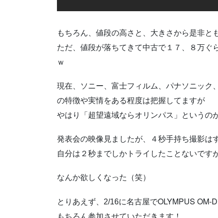
もちろん、値段の高さと、大きさから是非と
ただ、値段が落ちてきて中古で１７、８万ぐ
ｗ
現在、ソニー、富士フィルム、パナソニック
の特徴や実情をある程度は把握してますが
やはり「超望遠域ならオリンパス」というの
発表会の映像見ましたが、４秒手持ち撮影は
自分は２秒までしかトライしたことないです
なんか欲しくなった（笑）
OLYMPUS OM-D
とりあえず、2/16に名古屋で
もちろん参加させていただきます！