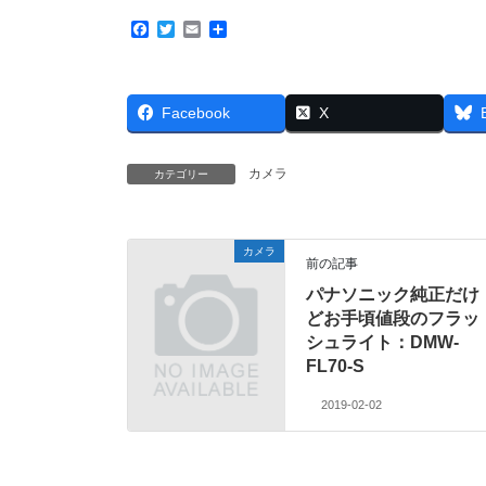
F
T
E
共
a
w
m
有
c
i
a
e
t
i
b
t
l
Facebook
X
o
e
o
r
k
カメラ
カテゴリー
カメラ
前の記事
パナソニック純正だけ
どお手頃値段のフラッ
シュライト：DMW-
FL70‐S
2019-02-02