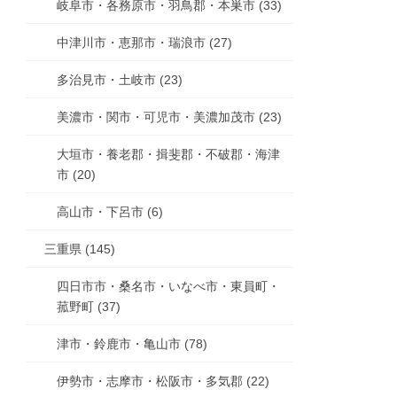
岐阜市・各務原市・羽鳥郡・本巣市 (33)
中津川市・恵那市・瑞浪市 (27)
多治見市・土岐市 (23)
美濃市・関市・可児市・美濃加茂市 (23)
大垣市・養老郡・揖斐郡・不破郡・海津
市 (20)
高山市・下呂市 (6)
三重県 (145)
四日市市・桑名市・いなべ市・東員町・
菰野町 (37)
津市・鈴鹿市・亀山市 (78)
伊勢市・志摩市・松阪市・多気郡 (22)