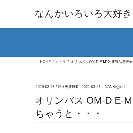
コ
ナ
ン
ビ
なんかいろいろ大好きB
テ
ゲ
ン
ー
ツ
シ
へ
ョ
ス
ン
キ
に
ッ
移
HOME
カメラ
オリンパス OM-D E-M1X 新製品
プ
動
2019-02-03
/ 最終更新日時 :
2021-03-03
NANKA_iro2
オリンパス OM-D E
ちゃうと・・・