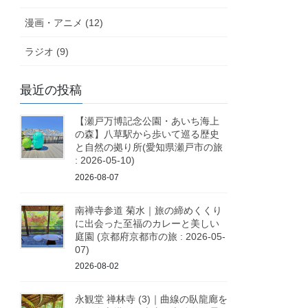
漫画・アニメ (12)
ラジオ (9)
最近の投稿
【瀬戸万博記念公園・あいち海上
の森】八草駅から歩いて巡る歴史
と自然の拠り所(愛知県瀬戸市の旅
: 2026-05-10)
2026-08-07
南禅寺参道 菊水｜旅の締めくくり
に出会った至福のカレーと美しい
庭園 (京都府京都市の旅 : 2026-05-
07)
2026-08-02
永観堂 禅林寺 (3)｜曲線の臥龍廊を