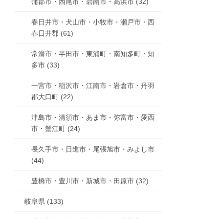
蒲郡市・西尾市・碧南市・高浜市 (32)
春日井市・犬山市・小牧市・瀬戸市・西
春日井郡 (61)
常滑市・半田市・東浦町・南知多町・知
多市 (33)
一宮市・稲沢市・江南市・岩倉市・丹羽
郡大口町 (22)
津島市・清須市・あま市・弥富市・愛西
市・蟹江町 (24)
長久手市・日進市・尾張旭市・みよし市
(44)
豊橋市・豊川市・新城市・田原市 (32)
岐阜県 (133)