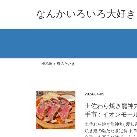
コ
ナ
ン
ビ
なんかいろいろ大好きB
テ
ゲ
ン
ー
ツ
シ
へ
ョ
ス
ン
キ
に
ッ
移
HOME
鰹のたたき
プ
動
2024-04-09
土佐わら焼き龍神丸
手市 : イオンモー
土佐わら焼き龍神丸( 愛知
焼き鰹の塩たたき定食 ト
久手にも寄るわけで。 […]