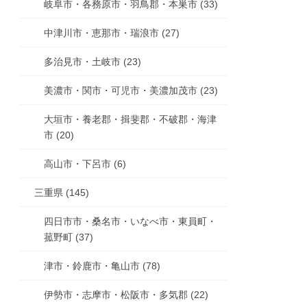
岐阜市・各務原市・羽鳥郡・本巣市 (33)
中津川市・恵那市・瑞浪市 (27)
多治見市・土岐市 (23)
美濃市・関市・可児市・美濃加茂市 (23)
大垣市・養老郡・揖斐郡・不破郡・海津
市 (20)
高山市・下呂市 (6)
三重県 (145)
四日市市・桑名市・いなべ市・東員町・
菰野町 (37)
津市・鈴鹿市・亀山市 (78)
伊勢市・志摩市・松阪市・多気郡 (22)