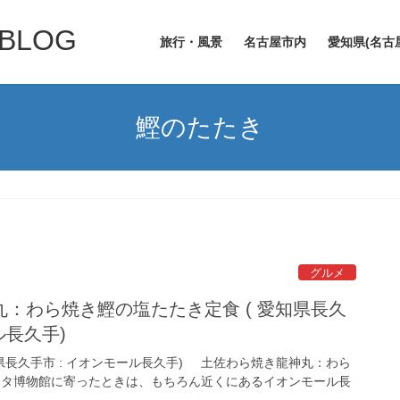
LOG
旅行・風景
名古屋市内
愛知県(名古
鰹のたたき
グルメ
：わら焼き鰹の塩たたき定食 ( 愛知県長久
ル長久手)
県長久手市 : イオンモール長久手) 土佐わら焼き龍神丸：わら
ヨタ博物館に寄ったときは、もちろん近くにあるイオンモール長