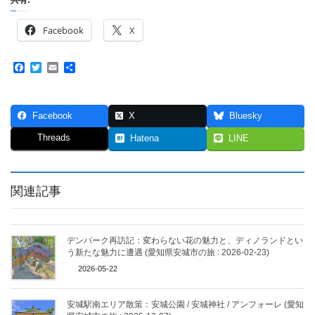
共有:
Facebook
X
F
T
E
共
a
w
m
有
c
i
a
e
t
i
b
t
l
Facebook
X
Bluesky
o
e
o
r
Threads
Hatena
LINE
k
関連記事
デンパーク再訪記：変わらない花の魅力と、ディノランドとい
う新たな魅力に遭遇 (愛知県安城市の旅 : 2026-02-23)
2026-05-22
安城駅南エリア散策：安城公園 / 安城神社 / アンフォーレ (愛知