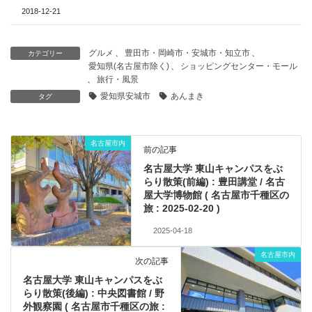
2018-12-21
グルメ
、
豊田市・岡崎市・安城市・知立市
、
カテゴリー
愛知県(名古屋市除く)
、
ショッピングセンター・モール
、
旅行・風景
愛知県安城市
あんまき
タグ
名古屋市内
前の記事
名古屋大学 東山キャンパスをぶ
らり散策(前編) : 豊田講堂 / 名古
屋大学博物館 ( 名古屋市千種区の
旅 : 2025-02-20 )
2025-04-18
名古屋市内
次の記事
名古屋大学 東山キャンパスをぶ
らり散策(後編) : 中央図書館 / 野
外観察園 ( 名古屋市千種区の旅 :