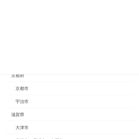
伊勢市・志摩市・松阪市・多気郡
名張市・伊賀市
静岡県
浜松市・掛川市・磐田市・袋井市・島田市・湖西市
静岡市・清水市・焼津市・藤枝市
京都府
京都市
宇治市
滋賀県
大津市