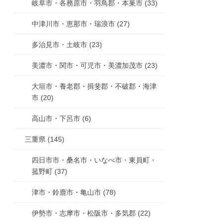
岐阜市・各務原市・羽鳥郡・本巣市 (33)
中津川市・恵那市・瑞浪市 (27)
多治見市・土岐市 (23)
美濃市・関市・可児市・美濃加茂市 (23)
大垣市・養老郡・揖斐郡・不破郡・海津
市 (20)
高山市・下呂市 (6)
三重県 (145)
四日市市・桑名市・いなべ市・東員町・
菰野町 (37)
津市・鈴鹿市・亀山市 (78)
伊勢市・志摩市・松阪市・多気郡 (22)