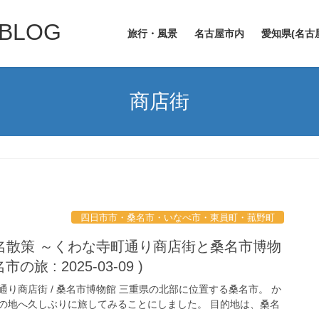
LOG
旅行・風景
名古屋市内
愛知県(名古
商店街
四日市市・桑名市・いなべ市・東員町・菰野町
名散策 ～くわな寺町通り商店街と桑名市博物
旅 : 2025-03-09 )
通り商店街 / 桑名市博物館 三重県の北部に位置する桑名市。 か
の地へ久しぶりに旅してみることにしました。 目的地は、桑名