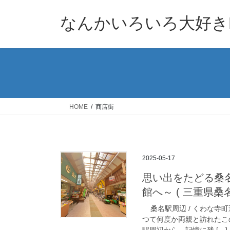
コ
ナ
ン
ビ
なんかいろいろ大好きB
テ
ゲ
ン
ー
ツ
シ
へ
ョ
ス
ン
キ
に
ッ
移
HOME
商店街
プ
動
2025-05-17
思い出をたどる桑
館へ～ ( 三重県桑名市の
桑名駅周辺 / くわな寺町
つて何度か両親と訪れたこ
駅周辺から、記憶に残 […]