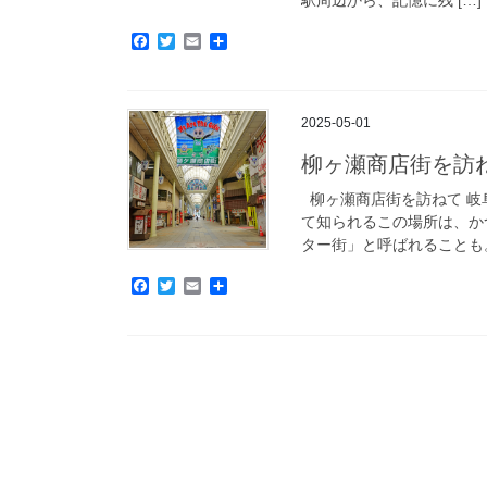
F
T
E
共
a
w
m
有
c
i
a
e
t
i
b
t
l
2025-05-01
o
e
o
r
柳ヶ瀬商店街を訪ねて (
k
柳ヶ瀬商店街を訪ねて 岐
て知られるこの場所は、か
ター街」と呼ばれることも。
F
T
E
共
a
w
m
有
c
i
a
e
t
i
b
t
l
o
e
o
r
k