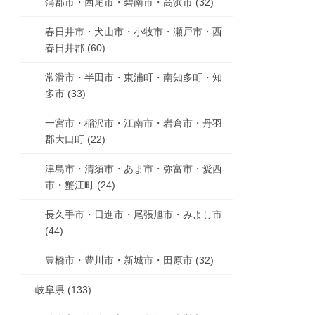
蒲郡市・西尾市・碧南市・高浜市 (32)
春日井市・犬山市・小牧市・瀬戸市・西
春日井郡 (60)
常滑市・半田市・東浦町・南知多町・知
多市 (33)
一宮市・稲沢市・江南市・岩倉市・丹羽
郡大口町 (22)
津島市・清須市・あま市・弥富市・愛西
市・蟹江町 (24)
長久手市・日進市・尾張旭市・みよし市
(44)
豊橋市・豊川市・新城市・田原市 (32)
岐阜県 (133)