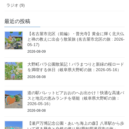
ラジオ (9)
最近の投稿
【名古屋市北区（前編）・普光寺】黄金に輝く北大仏
と禅の教えに出会う散策旅 (名古屋市北区の旅 : 2026-
05-17)
2026-08-09
大野町バラ公園散策記！バラまつりと新緑の桜ロード
を満喫する休日（岐阜県大野町の旅：2026-05-16）
2026-08-08
道の駅パレットピアおおのへお出かけ！快適な高速バ
スと地元の恵みランチを堪能（岐阜県大野町の旅：
2026-05-16）
2026-08-08
【瀬戸万博記念公園・あいち海上の森】八草駅から歩
いて巡る歴史と自然の拠り所(愛知県瀬戸市の旅 :