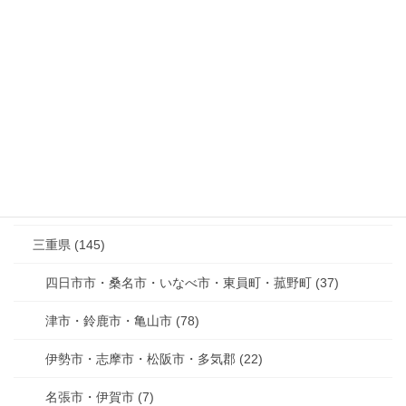
岐阜市・各務原市・羽鳥郡・本巣市 (33)
中津川市・恵那市・瑞浪市 (27)
多治見市・土岐市 (23)
美濃市・関市・可児市・美濃加茂市 (23)
大垣市・海津市・養老町・関ヶ原町・大野町・垂井町 (22)
高山市・下呂市 (6)
三重県 (145)
四日市市・桑名市・いなべ市・東員町・菰野町 (37)
津市・鈴鹿市・亀山市 (78)
伊勢市・志摩市・松阪市・多気郡 (22)
名張市・伊賀市 (7)