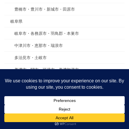
豊橋市・豊川市・新城市・田原市
岐阜県
岐阜市・各務原市・羽鳥郡・本巣市
中津川市・恵那市・瑞浪市
多治見市・土岐市
美濃市・関市・可児市・美濃加茂市
大垣市・海津市・養老町・関ヶ原町・大野町・垂井町
高山市・下呂市
三重県
四日市市・桑名市・いなべ市・東員町・菰野町