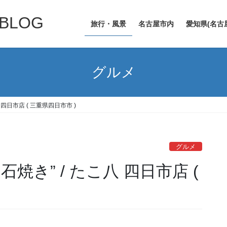
LOG
旅行・風景
名古屋市内
愛知県(名古
グルメ
四日市店 ( 三重県四日市市 )
グルメ
焼き” / たこ八 四日市店 (