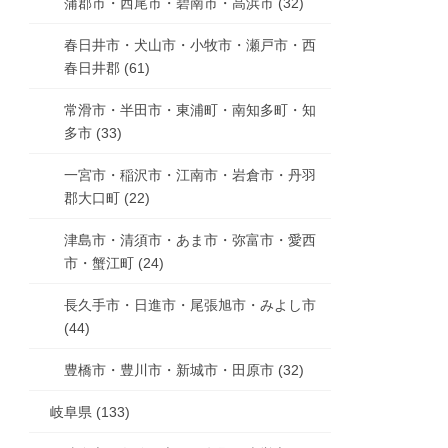
蒲郡市・西尾市・碧南市・高浜市 (32)
春日井市・犬山市・小牧市・瀬戸市・西
春日井郡 (61)
常滑市・半田市・東浦町・南知多町・知
多市 (33)
一宮市・稲沢市・江南市・岩倉市・丹羽
郡大口町 (22)
津島市・清須市・あま市・弥富市・愛西
市・蟹江町 (24)
長久手市・日進市・尾張旭市・みよし市
(44)
豊橋市・豊川市・新城市・田原市 (32)
岐阜県 (133)