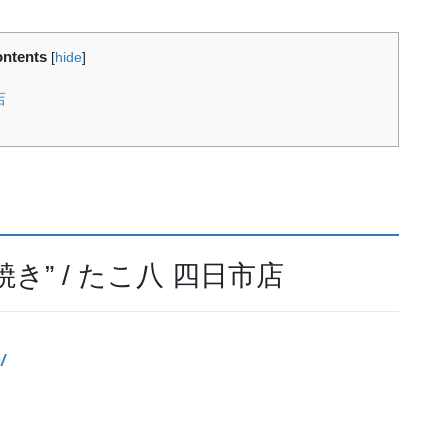
ntents
[
hide
]
店
き” / たこ八 四日市店
/