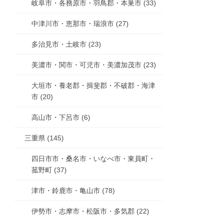
岐阜市・各務原市・羽鳥郡・本巣市 (33)
中津川市・恵那市・瑞浪市 (27)
多治見市・土岐市 (23)
美濃市・関市・可児市・美濃加茂市 (23)
大垣市・養老郡・揖斐郡・不破郡・海津
市 (20)
高山市・下呂市 (6)
三重県 (145)
四日市市・桑名市・いなべ市・東員町・
菰野町 (37)
津市・鈴鹿市・亀山市 (78)
伊勢市・志摩市・松阪市・多気郡 (22)