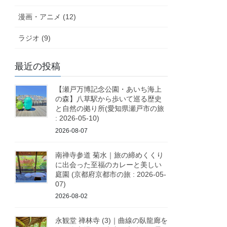
漫画・アニメ (12)
ラジオ (9)
最近の投稿
【瀬戸万博記念公園・あいち海上
の森】八草駅から歩いて巡る歴史
と自然の拠り所(愛知県瀬戸市の旅
: 2026-05-10)
2026-08-07
南禅寺参道 菊水｜旅の締めくくり
に出会った至福のカレーと美しい
庭園 (京都府京都市の旅 : 2026-05-
07)
2026-08-02
永観堂 禅林寺 (3)｜曲線の臥龍廊を