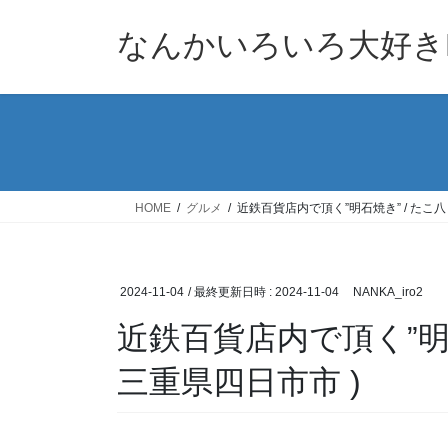
コ
ナ
ン
ビ
なんかいろいろ大好きB
テ
ゲ
ン
ー
ツ
シ
へ
ョ
ス
ン
キ
に
ッ
移
HOME
グルメ
近鉄百貨店内で頂く”明石焼き” / たこ八 
プ
動
2024-11-04
/ 最終更新日時 :
2024-11-04
NANKA_iro2
近鉄百貨店内で頂く”明石
三重県四日市市 )