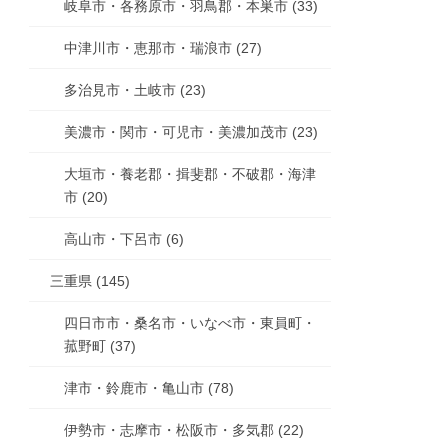
岐阜市・各務原市・羽鳥郡・本巣市 (33)
中津川市・恵那市・瑞浪市 (27)
多治見市・土岐市 (23)
美濃市・関市・可児市・美濃加茂市 (23)
大垣市・養老郡・揖斐郡・不破郡・海津
市 (20)
高山市・下呂市 (6)
三重県 (145)
四日市市・桑名市・いなべ市・東員町・
菰野町 (37)
津市・鈴鹿市・亀山市 (78)
伊勢市・志摩市・松阪市・多気郡 (22)