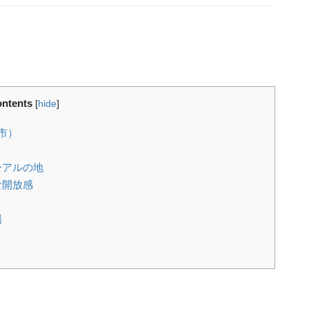
ntents
[
hide
]
市）
ーアルの地
な開放感
場