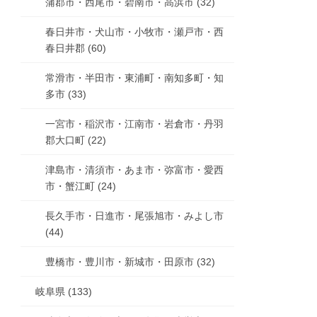
蒲郡市・西尾市・碧南市・高浜市 (32)
春日井市・犬山市・小牧市・瀬戸市・西
春日井郡 (60)
常滑市・半田市・東浦町・南知多町・知
多市 (33)
一宮市・稲沢市・江南市・岩倉市・丹羽
郡大口町 (22)
津島市・清須市・あま市・弥富市・愛西
市・蟹江町 (24)
長久手市・日進市・尾張旭市・みよし市
(44)
豊橋市・豊川市・新城市・田原市 (32)
岐阜県 (133)