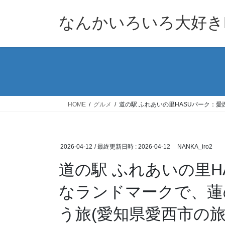
コ
ナ
ン
ビ
なんかいろいろ大好きB
テ
ゲ
ン
ー
ツ
シ
へ
ョ
ス
ン
キ
に
ッ
移
HOME
グルメ
道の駅 ふれあいの里HASUパーク：愛西
プ
動
2026-04-12
/ 最終更新日時 :
2026-04-12
NANKA_iro2
道の駅 ふれあいの里H
なランドマークで、蓮
う旅(愛知県愛西市の旅 : 2