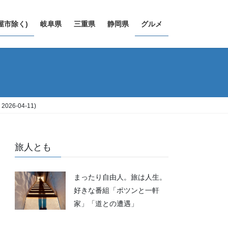
屋市除く)
岐阜県
三重県
静岡県
グルメ
-04-11)
旅人とも
まったり自由人。旅は人生。
好きな番組「ポツンと一軒
家」「道との遭遇」