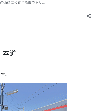
一本道
です。