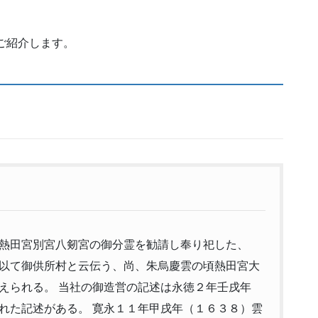
ご紹介します。
熱田宮別宮八剱宮の御分霊を勧請し奉り祀した、
以て御供所村と云伝う、尚、朱烏慶雲の頃熱田宮大
えられる。 当社の御造営の記述は永徳２年壬戌年
れた記述がある。 寛永１１年甲戌年（１６３８）雲