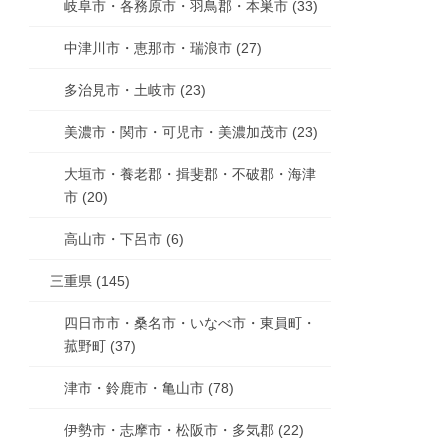
岐阜市・各務原市・羽鳥郡・本巣市 (33)
中津川市・恵那市・瑞浪市 (27)
多治見市・土岐市 (23)
美濃市・関市・可児市・美濃加茂市 (23)
大垣市・養老郡・揖斐郡・不破郡・海津
市 (20)
高山市・下呂市 (6)
三重県 (145)
四日市市・桑名市・いなべ市・東員町・
菰野町 (37)
津市・鈴鹿市・亀山市 (78)
伊勢市・志摩市・松阪市・多気郡 (22)