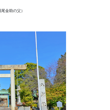
堀尾金助の父）