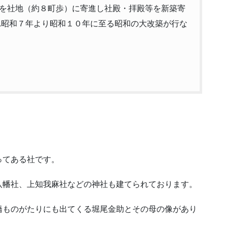
を社地（約８町歩）に寄進し社殿・拝殿等を新築寄
れ昭和７年より昭和１０年に至る昭和の大改築が行な
ってある社です。
八幡社、上知我麻社などの神社も建てられております。
橋ものがたりにも出てくる堀尾金助とその母の像があり