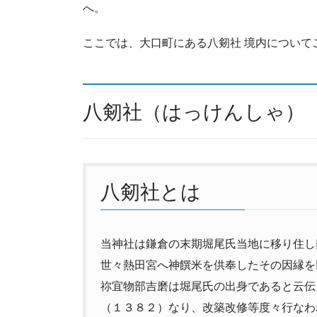
へ。
ここでは、大口町にある八剱社 境内について
八剱社（はっけんしゃ）
八剱社とは
当神社は鎌倉の末期堀尾氏当地に移り住し
世々熱田宮へ神饌米を供奉したその因縁を
祢宜物部吉磨は堀尾氏の出身であると云伝
（１３８２）なり、改築改修等度々行なわ