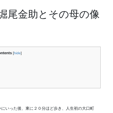
堀尾金助とその母の像
ntents
[
hide
]
いにいった後、東に２０分ほど歩き、人生初の大口町