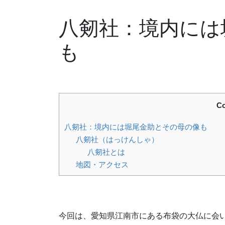
八剱社：境内には
も
Co
八剱社：境内には堀尾金助とその母の像も
八剱社（はっけんしゃ）
八剱社とは
地図・アクセス
今回は、愛知県江南市にある布袋の大仏に会