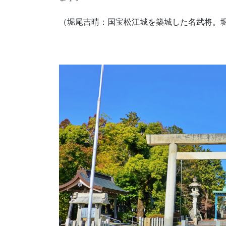
（堀尾吉晴：国宝松江城を築城した名武将。