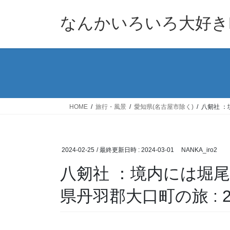
コ
ナ
ン
ビ
なんかいろいろ大好きB
テ
ゲ
ン
ー
ツ
シ
へ
ョ
ス
ン
キ
に
ッ
移
HOME
旅行・風景
愛知県(名古屋市除く)
八剱社 ：
プ
動
2024-02-25
/ 最終更新日時 :
2024-03-01
NANKA_iro2
八剱社 ：境内には堀
県丹羽郡大口町の旅 : 20