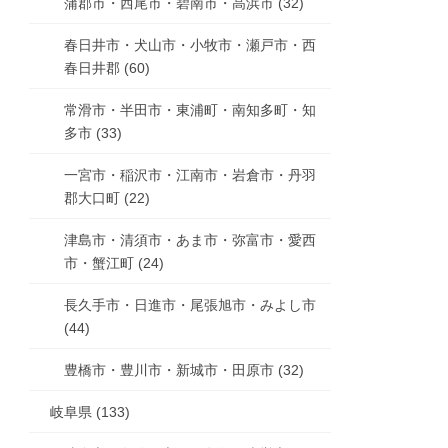
蒲郡市・西尾市・碧南市・高浜市 (32)
春日井市・犬山市・小牧市・瀬戸市・西
春日井郡 (60)
常滑市・半田市・東浦町・南知多町・知
多市 (33)
一宮市・稲沢市・江南市・岩倉市・丹羽
郡大口町 (22)
津島市・清須市・あま市・弥富市・愛西
市・蟹江町 (24)
長久手市・日進市・尾張旭市・みよし市
(44)
豊橋市・豊川市・新城市・田原市 (32)
岐阜県 (133)