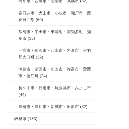
蒲郡市・西尾市・碧南市・高浜市 (32)
春日井市・犬山市・小牧市・瀬戸市・西
春日井郡 (60)
常滑市・半田市・東浦町・南知多町・知
多市 (33)
一宮市・稲沢市・江南市・岩倉市・丹羽
郡大口町 (22)
津島市・清須市・あま市・弥富市・愛西
市・蟹江町 (24)
長久手市・日進市・尾張旭市・みよし市
(44)
豊橋市・豊川市・新城市・田原市 (32)
岐阜県 (133)