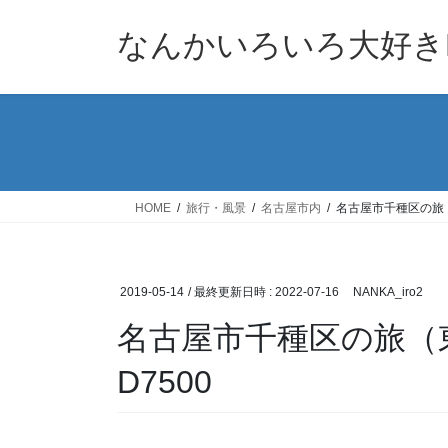
コ
ナ
ン
ビ
なんかいろいろ大好きB
テ
ゲ
ン
ー
ツ
シ
へ
ョ
ス
ン
キ
に
ッ
移
HOME
旅行・風景
名古屋市内
名古屋市千種区の旅（東
プ
動
2019-05-14
/ 最終更新日時 :
2022-07-16
NANKA_iro2
名古屋市千種区の旅（東山
D7500