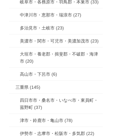
岐阜市・各務原市・羽鳥郡・本巣市 (33)
中津川市・恵那市・瑞浪市 (27)
多治見市・土岐市 (23)
美濃市・関市・可児市・美濃加茂市 (23)
大垣市・養老郡・揖斐郡・不破郡・海津
市 (20)
高山市・下呂市 (6)
三重県 (145)
四日市市・桑名市・いなべ市・東員町・
菰野町 (37)
津市・鈴鹿市・亀山市 (78)
伊勢市・志摩市・松阪市・多気郡 (22)