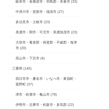
岐阜市・各務原市・羽鳥郡・本巣市 (33)
中津川市・恵那市・瑞浪市 (27)
多治見市・土岐市 (23)
美濃市・関市・可児市・美濃加茂市 (23)
大垣市・養老郡・揖斐郡・不破郡・海津
市 (20)
高山市・下呂市 (6)
三重県 (145)
四日市市・桑名市・いなべ市・東員町・
菰野町 (37)
津市・鈴鹿市・亀山市 (78)
伊勢市・志摩市・松阪市・多気郡 (22)