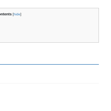
ntents
[
hide
]