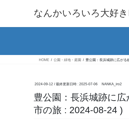
コ
ナ
ン
ビ
なんかいろいろ大好きB
テ
ゲ
ン
ー
ツ
シ
へ
ョ
ス
ン
キ
に
ッ
移
HOME
公園・緑地・庭園
豊公園：長浜城跡に広がる総合公園
プ
動
2024-09-12
/ 最終更新日時 :
2025-07-06
NANKA_iro2
豊公園：長浜城跡に広が
市の旅 : 2024-08-24 )