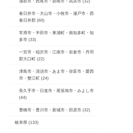
蒲郡市・西尾市・碧南市・高浜市 (32)
春日井市・犬山市・小牧市・瀬戸市・西
春日井郡 (60)
常滑市・半田市・東浦町・南知多町・知
多市 (33)
一宮市・稲沢市・江南市・岩倉市・丹羽
郡大口町 (22)
津島市・清須市・あま市・弥富市・愛西
市・蟹江町 (24)
長久手市・日進市・尾張旭市・みよし市
(44)
豊橋市・豊川市・新城市・田原市 (32)
岐阜県 (133)